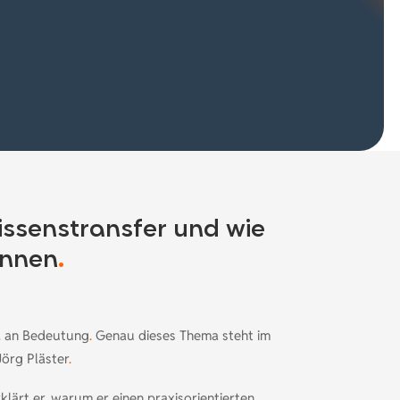
issenstransfer und wie
önnen
.
d an Bedeutung
.
Genau dieses Thema steht im
örg Pläster
.
klärt er, warum er einen praxisorientierten