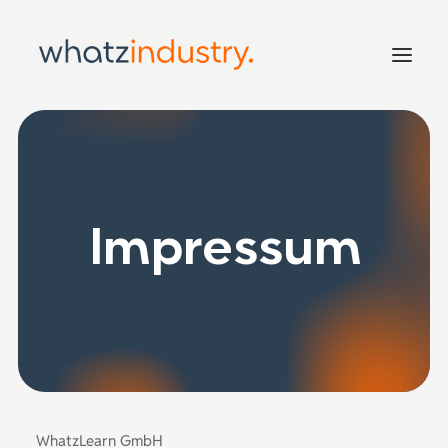
Home
Leistungen
Inside
Impressum
Good to KNOW!
Kontakt
WhatzLearn GmbH